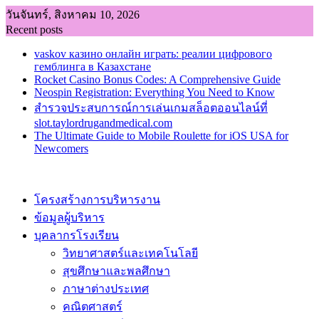
Skip
วันจันทร์, สิงหาคม 10, 2026
to
Recent posts
content
vaskov казино онлайн играть: реалии цифрового
гемблинга в Казахстане
Rocket Casino Bonus Codes: A Comprehensive Guide
Neospin Registration: Everything You Need to Know
สำรวจประสบการณ์การเล่นเกมสล็อตออนไลน์ที่
slot.taylordrugandmedical.com
The Ultimate Guide to Mobile Roulette for iOS USA for
Newcomers
โครงสร้างการบริหารงาน
ข้อมูลผู้บริหาร
บุคลากรโรงเรียน
วิทยาศาสตร์และเทคโนโลยี
สุขศึกษาและพลศึกษา
ภาษาต่างประเทศ
คณิตศาสตร์