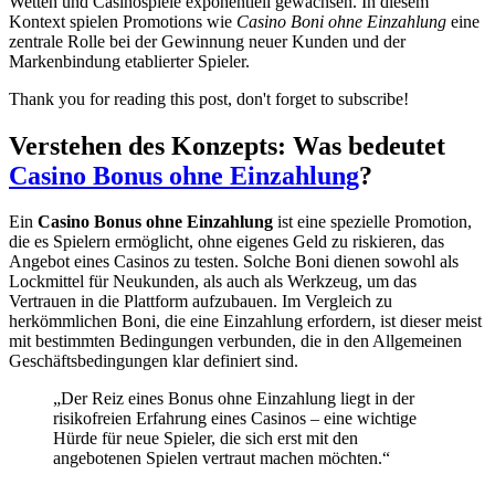
Wetten und Casinospiele exponentiell gewachsen. In diesem
Kontext spielen Promotions wie
Casino Boni ohne Einzahlung
eine
zentrale Rolle bei der Gewinnung neuer Kunden und der
Markenbindung etablierter Spieler.
Thank you for reading this post, don't forget to subscribe!
Verstehen des Konzepts: Was bedeutet
Casino Bonus ohne Einzahlung
?
Ein
Casino Bonus ohne Einzahlung
ist eine spezielle Promotion,
die es Spielern ermöglicht, ohne eigenes Geld zu riskieren, das
Angebot eines Casinos zu testen. Solche Boni dienen sowohl als
Lockmittel für Neukunden, als auch als Werkzeug, um das
Vertrauen in die Plattform aufzubauen. Im Vergleich zu
herkömmlichen Boni, die eine Einzahlung erfordern, ist dieser meist
mit bestimmten Bedingungen verbunden, die in den Allgemeinen
Geschäftsbedingungen klar definiert sind.
„Der Reiz eines Bonus ohne Einzahlung liegt in der
risikofreien Erfahrung eines Casinos – eine wichtige
Hürde für neue Spieler, die sich erst mit den
angebotenen Spielen vertraut machen möchten.“