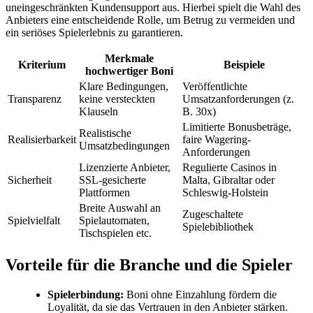
uneingeschränkten Kundensupport aus. Hierbei spielt die Wahl des
Anbieters eine entscheidende Rolle, um Betrug zu vermeiden und
ein seriöses Spielerlebnis zu garantieren.
Merkmale
Kriterium
Beispiele
hochwertiger Boni
Klare Bedingungen,
Veröffentlichte
Transparenz
keine versteckten
Umsatzanforderungen (z.
Klauseln
B. 30x)
Limitierte Bonusbeträge,
Realistische
Realisierbarkeit
faire Wagering-
Umsatzbedingungen
Anforderungen
Lizenzierte Anbieter,
Regulierte Casinos in
Sicherheit
SSL-gesicherte
Malta, Gibraltar oder
Plattformen
Schleswig-Holstein
Breite Auswahl an
Zugeschaltete
Spielvielfalt
Spielautomaten,
Spielebibliothek
Tischspielen etc.
Vorteile für die Branche und die Spieler
Spielerbindung:
Boni ohne Einzahlung fördern die
Loyalität, da sie das Vertrauen in den Anbieter stärken.