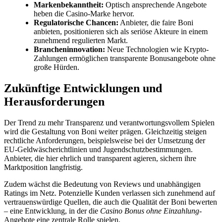
Markenbekanntheit:
Optisch ansprechende Angebote
heben die Casino-Marke hervor.
Regulatorische Chancen:
Anbieter, die faire Boni
anbieten, positionieren sich als seriöse Akteure in einem
zunehmend regulierten Markt.
Brancheninnovation:
Neue Technologien wie Krypto-
Zahlungen ermöglichen transparente Bonusangebote ohne
große Hürden.
Zukünftige Entwicklungen und
Herausforderungen
Der Trend zu mehr Transparenz und verantwortungsvollem Spielen
wird die Gestaltung von Boni weiter prägen. Gleichzeitig steigen
rechtliche Anforderungen, beispielsweise bei der Umsetzung der
EU-Geldwäscherichtlinien und Jugendschutzbestimmungen.
Anbieter, die hier ehrlich und transparent agieren, sichern ihre
Marktposition langfristig.
Zudem wächst die Bedeutung von Reviews und unabhängigen
Ratings im Netz. Potenzielle Kunden verlassen sich zunehmend auf
vertrauenswürdige Quellen, die auch die Qualität der Boni bewerten
– eine Entwicklung, in der die
Casino Bonus ohne Einzahlung
-
Angebote eine zentrale Rolle spielen.