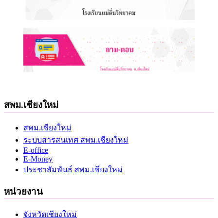
สพม.เชียงใหม่
สพม.เชียงใหม่
ระบบสารสนเทศ สพม.เชียงใหม่
E-office
E-Money
ประชาสัมพันธ์ สพม.เชียงใหม่
หน่วยงาน
จังหวัดเชียงใหม่