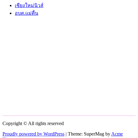
เชียงใหม่นิวส์
อบต.แม่ตื่น
Copyright © All rights reserved
Proudly powered by WordPress
|
Theme: SuperMag by
Acme