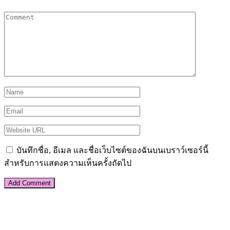
บันทึกชื่อ, อีเมล และชื่อเว็บไซต์ของฉันบนเบราว์เซอร์นี้
สำหรับการแสดงความเห็นครั้งถัดไป