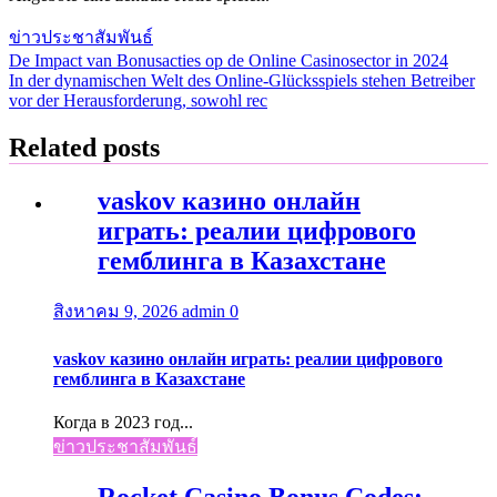
ข่าวประชาสัมพันธ์
De Impact van Bonusacties op de Online Casinosector in 2024
แนะแนว
In der dynamischen Welt des Online-Glücksspiels stehen Betreiber
vor der Herausforderung, sowohl rec
เรื่อง
Related posts
vaskov казино онлайн
играть: реалии цифрового
гемблинга в Казахстане
สิงหาคม 9, 2026
admin
0
vaskov казино онлайн играть: реалии цифрового
гемблинга в Казахстане
Когда в 2023 год...
ข่าวประชาสัมพันธ์
Rocket Casino Bonus Codes: