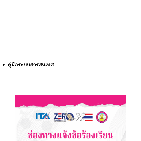
คู่มือระบบสารสนเทศ