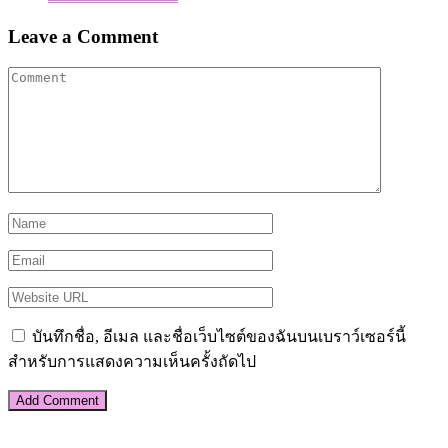
Leave a Comment
บันทึกชื่อ, อีเมล และชื่อเว็บไซต์ของฉันบนเบราว์เซอร์นี้
สำหรับการแสดงความเห็นครั้งถัดไป