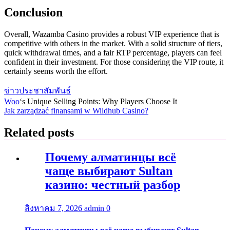
Conclusion
Overall, Wazamba Casino provides a robust VIP experience that is
competitive with others in the market. With a solid structure of tiers,
quick withdrawal times, and a fair RTP percentage, players can feel
confident in their investment. For those considering the VIP route, it
certainly seems worth the effort.
ข่าวประชาสัมพันธ์
Woo
‘s Unique Selling Points: Why Players Choose It
แนะแนว
Jak zarządzać finansami w Wildhub Casino?
เรื่อง
Related posts
Почему алматинцы всё
чаще выбирают Sultan
казино: честный разбор
สิงหาคม 7, 2026
admin
0