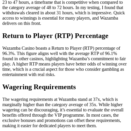
23 to 47 hours, a timeframe that is competitive when compared to
the category average of 48 to 72 hours. In my testing, I found that
withdrawals cleared in about 31 hours, which is impressive. Quick
access to winnings is essential for many players, and Wazamba
delivers on this front.
Return to Player (RTP) Percentage
Wazamba Casino boasts a Return to Player (RTP) percentage of
96.3%. This figure aligns well with the average RTP of 96.1%
found in other casinos, highlighting Wazamba’s commitment to fair
play. A higher RTP means players have better odds of winning over
time, which is a crucial aspect for those who consider gambling as
entertainment with real risks.
Wagering Requirements
The wagering requirements at Wazamba stand at 37x, which is
marginally higher than the category average of 35x. While higher
wagering can be discouraging, it’s essential to evaluate the overall
benefits offered through the VIP programme. In most cases, the
exclusive bonuses and promotions can offset these requirements,
making it easier for dedicated players to meet them.