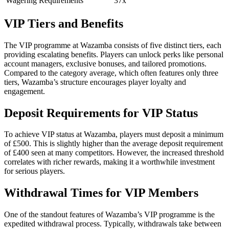
Wagering Requirements
37x
VIP Tiers and Benefits
The VIP programme at Wazamba consists of five distinct tiers, each
providing escalating benefits. Players can unlock perks like personal
account managers, exclusive bonuses, and tailored promotions.
Compared to the category average, which often features only three
tiers, Wazamba’s structure encourages player loyalty and
engagement.
Deposit Requirements for VIP Status
To achieve VIP status at Wazamba, players must deposit a minimum
of £500. This is slightly higher than the average deposit requirement
of £400 seen at many competitors. However, the increased threshold
correlates with richer rewards, making it a worthwhile investment
for serious players.
Withdrawal Times for VIP Members
One of the standout features of Wazamba’s VIP programme is the
expedited withdrawal process. Typically, withdrawals take between