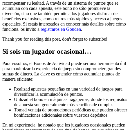
recompensar su lealtad. A través de un sistema de puntos que se
acumulan con cada apuesta, este bono no sólo promueve la
diversión, sino que también permite a los jugadores disfrutar de
beneficios exclusivos, como retiros más rápidos y acceso a juegos
especiales. Si estáis interesados en conocer más detalles sobre cómo
funciona, os invito a
registraros en Gouden
.
Thank you for reading this post, don't forget to subscribe!
Si sois un jugador ocasional…
Para vosotros, el Bonos de Actividad puede ser una herramienta útil
para maximizar la experiencia de juego sin comprometer grandes
sumas de dinero. La clave es entender cómo acumular puntos de
manera eficiente:
Realizad apuestas pequeñas en una variedad de juegos para
diversificar la acumulación de puntos.
Utilizad el bono en máquinas tragaperras, donde los requisitos
de apuesta son generalmente más sencillos de cumplir.
Tomad ventaja de promociones periódicas que pueden ofrecer
bonificaciones adicionales sobre vuestros depósitos.
En mi experiencia, he notado que los jugadores ocasionales pueden