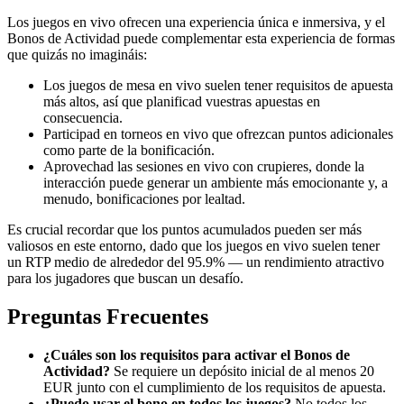
Los juegos en vivo ofrecen una experiencia única e inmersiva, y el
Bonos de Actividad puede complementar esta experiencia de formas
que quizás no imagináis:
Los juegos de mesa en vivo suelen tener requisitos de apuesta
más altos, así que planificad vuestras apuestas en
consecuencia.
Participad en torneos en vivo que ofrezcan puntos adicionales
como parte de la bonificación.
Aprovechad las sesiones en vivo con crupieres, donde la
interacción puede generar un ambiente más emocionante y, a
menudo, bonificaciones por lealtad.
Es crucial recordar que los puntos acumulados pueden ser más
valiosos en este entorno, dado que los juegos en vivo suelen tener
un RTP medio de alrededor del 95.9% — un rendimiento atractivo
para los jugadores que buscan un desafío.
Preguntas Frecuentes
¿Cuáles son los requisitos para activar el Bonos de
Actividad?
Se requiere un depósito inicial de al menos 20
EUR junto con el cumplimiento de los requisitos de apuesta.
¿Puedo usar el bono en todos los juegos?
No todos los