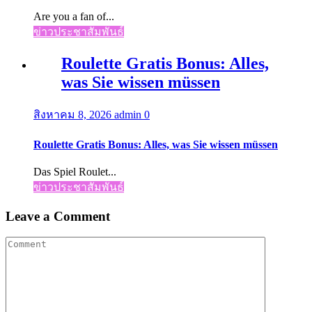
Are you a fan of...
ข่าวประชาสัมพันธ์
Roulette Gratis Bonus: Alles,
was Sie wissen müssen
สิงหาคม 8, 2026
admin
0
Roulette Gratis Bonus: Alles, was Sie wissen müssen
Das Spiel Roulet...
ข่าวประชาสัมพันธ์
Leave a Comment