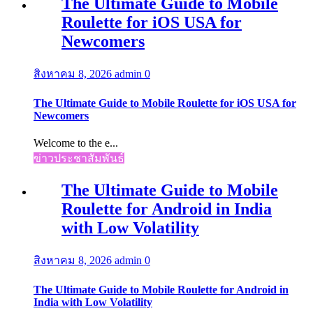
The Ultimate Guide to Mobile
Roulette for iOS USA for
Newcomers
สิงหาคม 8, 2026
admin
0
The Ultimate Guide to Mobile Roulette for iOS USA for
Newcomers
Welcome to the e...
ข่าวประชาสัมพันธ์
The Ultimate Guide to Mobile
Roulette for Android in India
with Low Volatility
สิงหาคม 8, 2026
admin
0
The Ultimate Guide to Mobile Roulette for Android in
India with Low Volatility