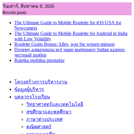
Skip
วันเสาร์, สิงหาคม 8, 2026
to
Recent posts
content
The Ultimate Guide to Mobile Roulette for iOS USA for
Newcomers
The Ultimate Guide to Mobile Roulette for Android in India
with Low Volatility
Roulette Gratis Bonus: Alles, was Sie wissen müssen
Почему алматинцы всё чаще выбирают Sultan казино:
честный разбор
Ruletka mobilna pieniądze
โครงสร้างการบริหารงาน
ข้อมูลผู้บริหาร
บุคลากรโรงเรียน
วิทยาศาสตร์และเทคโนโลยี
สุขศึกษาและพลศึกษา
ภาษาต่างประเทศ
คณิตศาสตร์