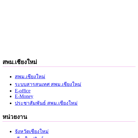
สพม.เชียงใหม่
สพม.เชียงใหม่
ระบบสารสนเทศ สพม.เชียงใหม่
E-office
E-Money
ประชาสัมพันธ์ สพม.เชียงใหม่
หน่วยงาน
จังหวัดเชียงใหม่