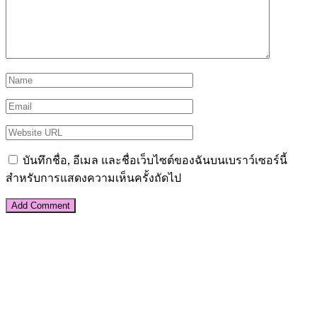
บันทึกชื่อ, อีเมล และชื่อเว็บไซต์ของฉันบนเบราว์เซอร์นี้
สำหรับการแสดงความเห็นครั้งถัดไป