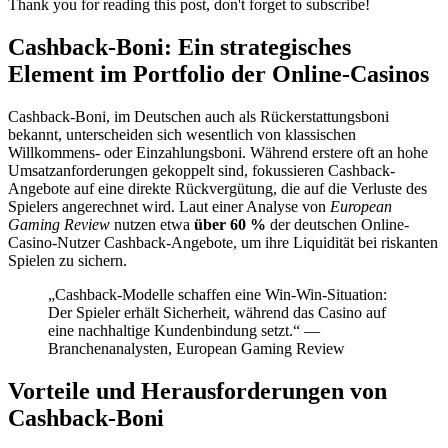
Thank you for reading this post, don't forget to subscribe!
Cashback-Boni: Ein strategisches
Element im Portfolio der Online-Casinos
Cashback-Boni, im Deutschen auch als Rückerstattungsboni
bekannt, unterscheiden sich wesentlich von klassischen
Willkommens- oder Einzahlungsboni. Während erstere oft an hohe
Umsatzanforderungen gekoppelt sind, fokussieren Cashback-
Angebote auf eine direkte Rückvergütung, die auf die Verluste des
Spielers angerechnet wird. Laut einer Analyse von
European
Gaming Review
nutzen etwa
über 60 %
der deutschen Online-
Casino-Nutzer Cashback-Angebote, um ihre Liquidität bei riskanten
Spielen zu sichern.
„Cashback-Modelle schaffen eine Win-Win-Situation:
Der Spieler erhält Sicherheit, während das Casino auf
eine nachhaltige Kundenbindung setzt.“ —
Branchenanalysten, European Gaming Review
Vorteile und Herausforderungen von
Cashback-Boni