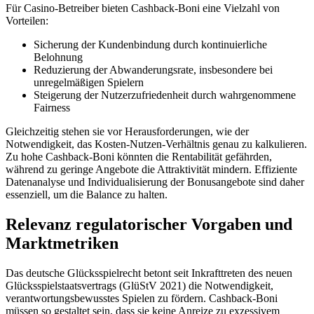
Für Casino-Betreiber bieten Cashback-Boni eine Vielzahl von
Vorteilen:
Sicherung der Kundenbindung durch kontinuierliche
Belohnung
Reduzierung der Abwanderungsrate, insbesondere bei
unregelmäßigen Spielern
Steigerung der Nutzerzufriedenheit durch wahrgenommene
Fairness
Gleichzeitig stehen sie vor Herausforderungen, wie der
Notwendigkeit, das Kosten-Nutzen-Verhältnis genau zu kalkulieren.
Zu hohe Cashback-Boni könnten die Rentabilität gefährden,
während zu geringe Angebote die Attraktivität mindern. Effiziente
Datenanalyse und Individualisierung der Bonusangebote sind daher
essenziell, um die Balance zu halten.
Relevanz regulatorischer Vorgaben und
Marktmetriken
Das deutsche Glücksspielrecht betont seit Inkrafttreten des neuen
Glücksspielstaatsvertrags (GlüStV 2021) die Notwendigkeit,
verantwortungsbewusstes Spielen zu fördern. Cashback-Boni
müssen so gestaltet sein, dass sie keine Anreize zu exzessivem