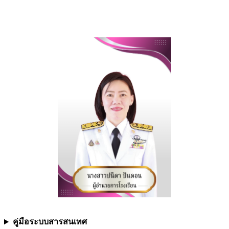
คู่มือระบบสารสนเทศ