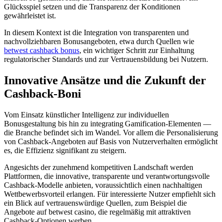
Glücksspiel setzen und die Transparenz der Konditionen
gewährleistet ist.
In diesem Kontext ist die Integration von transparenten und
nachvollziehbaren Bonusangeboten, etwa durch Quellen wie
betwest cashback bonus
, ein wichtiger Schritt zur Einhaltung
regulatorischer Standards und zur Vertrauensbildung bei Nutzern.
Innovative Ansätze und die Zukunft der
Cashback-Boni
Vom Einsatz künstlicher Intelligenz zur individuellen
Bonusgestaltung bis hin zu integrating Gamification-Elementen —
die Branche befindet sich im Wandel. Vor allem die Personalisierung
von Cashback-Angeboten auf Basis von Nutzerverhalten ermöglicht
es, die Effizienz signifikant zu steigern.
Angesichts der zunehmend kompetitiven Landschaft werden
Plattformen, die innovative, transparente und verantwortungsvolle
Cashback-Modelle anbieten, voraussichtlich einen nachhaltigen
Wettbewerbsvorteil erlangen. Für interessierte Nutzer empfiehlt sich
ein Blick auf vertrauenswürdige Quellen, zum Beispiel die
Angebote auf betwest casino, die regelmäßig mit attraktiven
Cashback-Optionen werben.