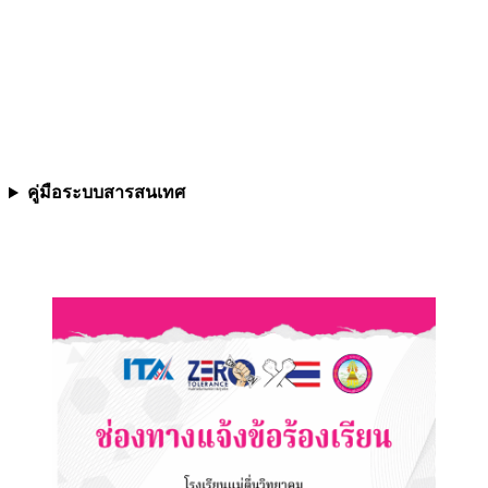
คู่มือระบบสารสนเทศ