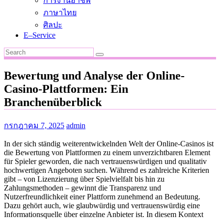
การงานอาชีพ
ภาษาไทย
ศิลปะ
E–Service
Bewertung und Analyse der Online-
Casino-Plattformen: Ein
Branchenüberblick
กรกฎาคม 7, 2025
admin
In der sich ständig weiterentwickelnden Welt der Online-Casinos ist
die Bewertung von Plattformen zu einem unverzichtbaren Element
für Spieler geworden, die nach vertrauenswürdigen und qualitativ
hochwertigen Angeboten suchen. Während es zahlreiche Kriterien
gibt – von Lizenzierung über Spielvielfalt bis hin zu
Zahlungsmethoden – gewinnt die Transparenz und
Nutzerfreundlichkeit einer Plattform zunehmend an Bedeutung.
Dazu gehört auch, wie glaubwürdig und vertrauenswürdig eine
Informationsquelle über einzelne Anbieter ist. In diesem Kontext