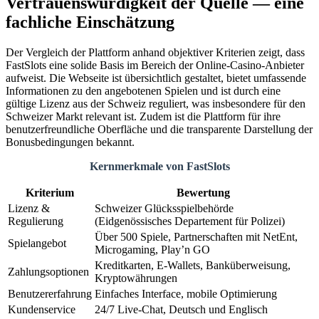
Vertrauenswürdigkeit der Quelle — eine
fachliche Einschätzung
Der Vergleich der Plattform anhand objektiver Kriterien zeigt, dass
FastSlots eine solide Basis im Bereich der Online-Casino-Anbieter
aufweist. Die Webseite ist übersichtlich gestaltet, bietet umfassende
Informationen zu den angebotenen Spielen und ist durch eine
gültige Lizenz aus der Schweiz reguliert, was insbesondere für den
Schweizer Markt relevant ist. Zudem ist die Plattform für ihre
benutzerfreundliche Oberfläche und die transparente Darstellung der
Bonusbedingungen bekannt.
Kernmerkmale von FastSlots
Kriterium
Bewertung
Lizenz &
Schweizer Glücksspielbehörde
Regulierung
(Eidgenössisches Departement für Polizei)
Über 500 Spiele, Partnerschaften mit NetEnt,
Spielangebot
Microgaming, Play’n GO
Kreditkarten, E-Wallets, Banküberweisung,
Zahlungsoptionen
Kryptowährungen
Benutzererfahrung
Einfaches Interface, mobile Optimierung
Kundenservice
24/7 Live-Chat, Deutsch und Englisch