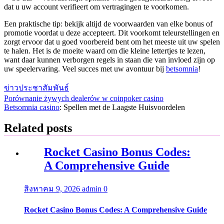
dat u uw account verifieert om vertragingen te voorkomen.
Een praktische tip: bekijk altijd de voorwaarden van elke bonus of
promotie voordat u deze accepteert. Dit voorkomt teleurstellingen en
zorgt ervoor dat u goed voorbereid bent om het meeste uit uw spelen
te halen. Het is de moeite waard om die kleine lettertjes te lezen,
want daar kunnen verborgen regels in staan die van invloed zijn op
uw speelervaring. Veel succes met uw avontuur bij
betsomnia
!
ข่าวประชาสัมพันธ์
Porównanie żywych dealerów w coinpoker casino
แนะแนว
Betsomnia casino
: Spellen met de Laagste Huisvoordelen
เรื่อง
Related posts
Rocket Casino Bonus Codes:
A Comprehensive Guide
สิงหาคม 9, 2026
admin
0
Rocket Casino Bonus Codes: A Comprehensive Guide