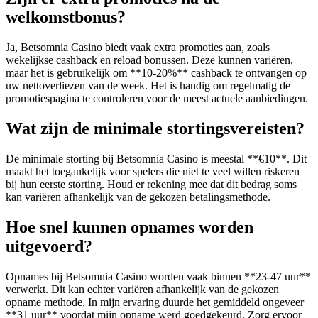
welkomstbonus?
Ja, Betsomnia Casino biedt vaak extra promoties aan, zoals
wekelijkse cashback en reload bonussen. Deze kunnen variëren,
maar het is gebruikelijk om **10-20%** cashback te ontvangen op
uw nettoverliezen van de week. Het is handig om regelmatig de
promotiespagina te controleren voor de meest actuele aanbiedingen.
Wat zijn de minimale stortingsvereisten?
De minimale storting bij Betsomnia Casino is meestal **€10**. Dit
maakt het toegankelijk voor spelers die niet te veel willen riskeren
bij hun eerste storting. Houd er rekening mee dat dit bedrag soms
kan variëren afhankelijk van de gekozen betalingsmethode.
Hoe snel kunnen opnames worden
uitgevoerd?
Opnames bij Betsomnia Casino worden vaak binnen **23-47 uur**
verwerkt. Dit kan echter variëren afhankelijk van de gekozen
opname methode. In mijn ervaring duurde het gemiddeld ongeveer
**31 uur** voordat mijn opname werd goedgekeurd. Zorg ervoor