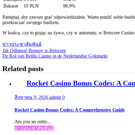
Bakarat
10 PLN
98.9%
Pamiętaj, aby zawsze grać odpowiedzialnie. Warto ustalić sobie budże
przekraczać swojego budżetu.
W końcu, czy to grając na żywo, czy w automaty, w Betscore Casino 
ข่าวประชาสัมพันธ์
Jak Odbierać Bonusy w
Betscore
แนะแนว
De Rol van Betlix Casino in de Nederlandse Gokmarkt
เรื่อง
Related posts
Rocket Casino Bonus Codes: A Co
สิงหาคม 9, 2026
admin
0
Rocket Casino Bonus Codes: A Comprehensive Guide
Are you an onlin...
ข่าวประชาสัมพันธ์