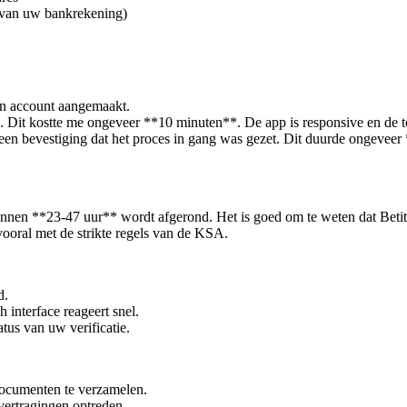
 van uw bankrekening)
jn account aangemaakt.
it kostte me ongeveer **10 minuten**. De app is responsive en de to
en bevestiging dat het proces in gang was gezet. Dit duurde ongeveer 
n binnen **23-47 uur** wordt afgerond. Het is goed om te weten dat Beti
vooral met de strikte regels van de KSA.
d.
 interface reageert snel.
us van uw verificatie.
documenten te verzamelen.
vertragingen optreden.