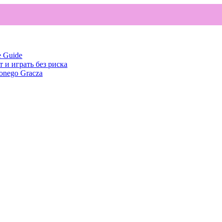
e Guide
т и играть без риска
onego Gracza