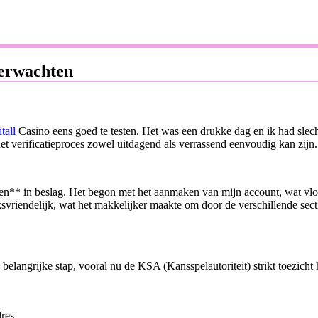
Verwachten
tall
Casino eens goed te testen. Het was een drukke dag en ik had slech
het verificatieproces zowel uitdagend als verrassend eenvoudig kan zijn.
uten** in beslag. Het begon met het aanmaken van mijn account, wat v
ksvriendelijk, wat het makkelijker maakte om door de verschillende s
 belangrijke stap, vooral nu de KSA (Kansspelautoriteit) strikt toezich
dres