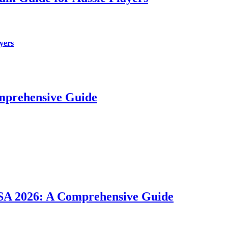
yers
mprehensive Guide
USA 2026: A Comprehensive Guide