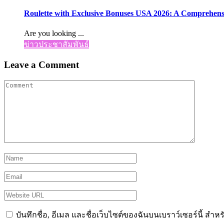
Roulette with Exclusive Bonuses USA 2026: A Comprehens
Are you looking ...
ข่าวประชาสัมพันธ์
Leave a Comment
บันทึกชื่อ, อีเมล และชื่อเว็บไซต์ของฉันบนเบราว์เซอร์นี้ ส