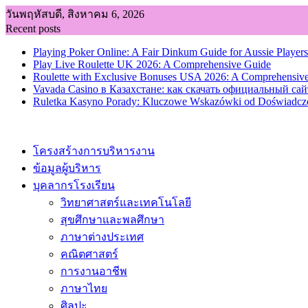
Skip
วันพฤหัสบดี, สิงหาคม 6, 2026
to
Recent posts
content
Playing Poker Online: A Fair Dinkum Guide for Aussie Players
Play Live Roulette UK 2026: A Comprehensive Guide
Roulette with Exclusive Bonuses USA 2026: A Comprehensiv
Vavada Casino в Казахстане: как скачать официальный сай
Ruletka Kasyno Porady: Kluczowe Wskazówki od Doświadcz
โครงสร้างการบริหารงาน
ข้อมูลผู้บริหาร
บุคลากรโรงเรียน
วิทยาศาสตร์และเทคโนโลยี
สุขศึกษาและพลศึกษา
ภาษาต่างประเทศ
คณิตศาสตร์
การงานอาชีพ
ภาษาไทย
ศิลปะ