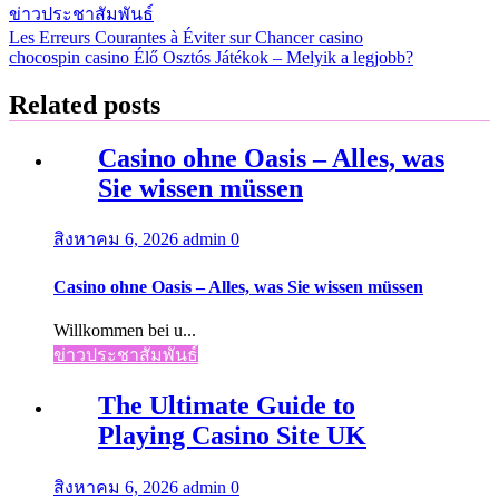
ข่าวประชาสัมพันธ์
Les Erreurs Courantes à Éviter sur
Chancer casino
แนะแนว
chocospin casino Élő Osztós Játékok – Melyik a legjobb?
เรื่อง
Related posts
Casino ohne Oasis – Alles, was
Sie wissen müssen
สิงหาคม 6, 2026
admin
0
Casino ohne Oasis – Alles, was Sie wissen müssen
Willkommen bei u...
ข่าวประชาสัมพันธ์
The Ultimate Guide to
Playing Casino Site UK
สิงหาคม 6, 2026
admin
0