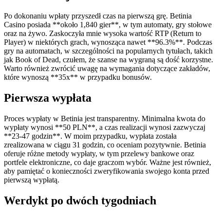
Po dokonaniu wpłaty przyszedł czas na pierwszą grę. Betinia
Casino posiada **około 1,840 gier**, w tym automaty, gry stołowe
oraz na żywo. Zaskoczyła mnie wysoka wartość RTP (Return to
Player) w niektórych grach, wynosząca nawet **96.3%**. Podczas
gry na automatach, w szczególności na popularnych tytułach, takich
jak Book of Dead, czułem, że szanse na wygraną są dość korzystne.
Warto również zwrócić uwagę na wymagania dotyczące zakładów,
które wynoszą **35x** w przypadku bonusów.
Pierwsza wypłata
Proces wypłaty w Betinia jest transparentny. Minimalna kwota do
wypłaty wynosi **50 PLN**, a czas realizacji wynosi zazwyczaj
**23-47 godzin**. W moim przypadku, wypłata została
zrealizowana w ciągu 31 godzin, co oceniam pozytywnie. Betinia
oferuje różne metody wypłaty, w tym przelewy bankowe oraz
portfele elektroniczne, co daje graczom wybór. Ważne jest również,
aby pamiętać o konieczności zweryfikowania swojego konta przed
pierwszą wypłatą.
Werdykt po dwóch tygodniach