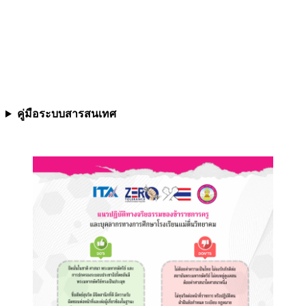
คู่มือระบบสารสนเทศ