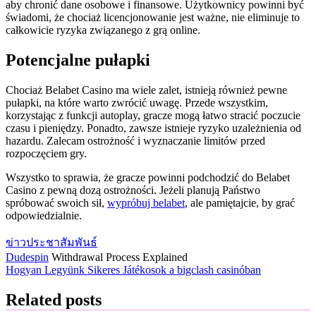
aby chronić dane osobowe i finansowe. Użytkownicy powinni być
świadomi, że chociaż licencjonowanie jest ważne, nie eliminuje to
całkowicie ryzyka związanego z grą online.
Potencjalne pułapki
Chociaż Belabet Casino ma wiele zalet, istnieją również pewne
pułapki, na które warto zwrócić uwagę. Przede wszystkim,
korzystając z funkcji autoplay, gracze mogą łatwo stracić poczucie
czasu i pieniędzy. Ponadto, zawsze istnieje ryzyko uzależnienia od
hazardu. Zalecam ostrożność i wyznaczanie limitów przed
rozpoczęciem gry.
Wszystko to sprawia, że gracze powinni podchodzić do Belabet
Casino z pewną dozą ostrożności. Jeżeli planują Państwo
spróbować swoich sił,
wypróbuj belabet
, ale pamiętajcie, by grać
odpowiedzialnie.
ข่าวประชาสัมพันธ์
Dudespin
Withdrawal Process Explained
แนะแนว
Hogyan Legyünk Sikeres Játékosok a bigclash casinóban
เรื่อง
Related posts