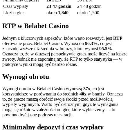
Czas wypłaty
23-47 godzin
24-48 godzin
Liczba gier
około
1,840
około 1,500
RTP w Belabet Casino
Jednym z kluczowych aspektów, które warto rozważyć, jest
RTP
oferowane przez Belabet Casino. Wynosi on
96.3%
, co jest
znacznie wyższe niż średnia w branży, która wynosi
95.5%
.
Oznacza to, że w dłuższej perspektywie gracz może liczyć na lepsze
zwroty. Jednak nie zapominajmy, że RTP to tylko statystyka — w
praktyce wyniki mogą być bardzo różne.
Wymogi obrotu
Wymogi obrotu w Belabet Casino wynoszą
37x
, co jest
korzystniejsze w porównaniu do średnich
40x
w branży. Oznacza
to, że gracze muszą obrócić swoje środki przed możliwością
wypłaty wygranych. Warto być ostrożnym, gdyż te wymagania
mogą się różnić w zależności od gier, które wybierzemy — to
powinno być jasne podczas rejestracji.
Minimalny depozyt i czas wypłaty