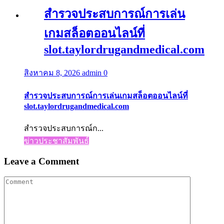
สำรวจประสบการณ์การเล่น
เกมสล็อตออนไลน์ที่
slot.taylordrugandmedical.com
สิงหาคม 8, 2026
admin
0
สำรวจประสบการณ์การเล่นเกมสล็อตออนไลน์ที่
slot.taylordrugandmedical.com
สำรวจประสบการณ์ก...
ข่าวประชาสัมพันธ์
Leave a Comment