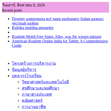
Skip
วันเสาร์, สิงหาคม 8, 2026
to
Recent posts
content
Почему алматинцы всё чаще выбирают Sultan казино:
честный разбор
Ruletka mobilna pieniądze
Roulette Mobil Free Spins: Alles, was Sie wissen müssen
American Roulette Online India for Tablet: A Comprehensive
Guide
โครงสร้างการบริหารงาน
ข้อมูลผู้บริหาร
บุคลากรโรงเรียน
วิทยาศาสตร์และเทคโนโลยี
สุขศึกษาและพลศึกษา
ภาษาต่างประเทศ
คณิตศาสตร์
การงานอาชีพ