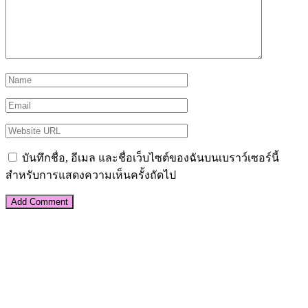
บันทึกชื่อ, อีเมล และชื่อเว็บไซต์ของฉันบนเบราว์เซอร์นี้
สำหรับการแสดงความเห็นครั้งถัดไป