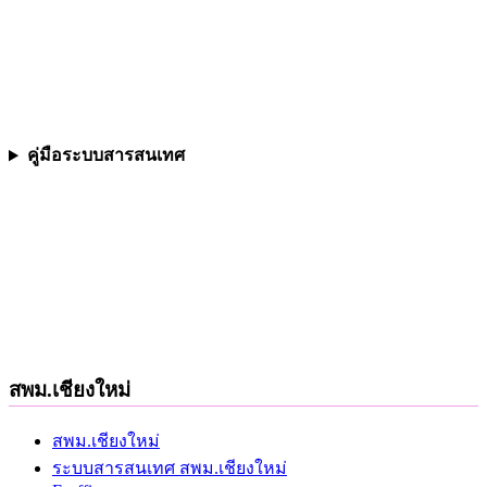
คู่มือระบบสารสนเทศ
สพม.เชียงใหม่
สพม.เชียงใหม่
ระบบสารสนเทศ สพม.เชียงใหม่