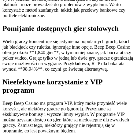
płatności może prowadzić do problemów z wypłatami. Warto
korzystać z metod zaufanych, takich jak przelewy bankowe czy
portfele elektroniczne.
Pomijanie dostępnych gier stołowych
Wielu graczy koncentruje się jedynie na popularnych grach, takich
jak blackjack czy ruletka, ignorując inne opcje. Beep Beep Casino
oferuje około **1,840 gier**, w tym mniej znane, jak baccarat czy
poker wideo. Grając tylko w jedną lub dwie gry, gracze ograniczają
swoje możliwości na wygrane. Przykładowo, RTP dla bakarata
wynosi **98.94%**, co czyni go świetną alternatywą.
Nieefektywne korzystanie z VIP
programu
Beep Beep Casino ma program VIP, który może przynieść wiele
korzyści, ale niektórzy gracze go ignorują. Przyznane są
ekskluzywne bonusy i wyższe limity wypłat. W programie VIP
można uzyskać dostęp do gier, które są niedostępne dla zwykłych
graczy. Zamiast tego, niektórzy grający nie rejestrują się w
programie, co jest poważnym błędem.