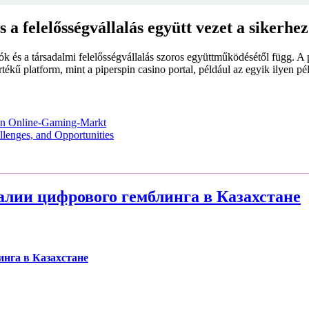
 a felelősségvállalás együtt vezet a sikerhez
ók és a társadalmi felelősségvállalás szoros együttműködésétől függ. A
rtékű platform, mint a piperspin casino portal, például az egyik ilyen 
hen Online-Gaming-Markt
llenges, and Opportunities
еалии цифрового гемблинга в Казахстане
инга в Казахстане