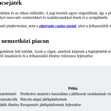
ncsejáték
delme és az etikus működés. A jogi keretek egyre szigorúbbak, így a p
lyet innovatív eszközökkel és szabályzatokkal érnek el a szolgáltatók.
ató platformokat, mint a
piperspin casino portal
, ahol a felhasználók 
s nemzetközi piacon
goldások felé tolódik. Azok a cégek, amelyek képesek a legfejlettebb 
elő lokalizáció és a felhasználói élmény folytonos fejlesztése.
Példa
ázatelemzés
Predictive analytics használata a játékosok szokásainak vi
tranzakciók
Bitcoin-alapú játékplatformok
játék élmény
Reszponzív játékplatformok fejlesztése