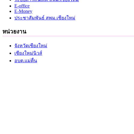
E-office
E-Money
ประชาสัมพันธ์ สพม.เชียงใหม่
หน่วยงาน
จังหวัดเชียงใหม่
เชียงใหม่นิวส์
อบต.แม่ตื่น