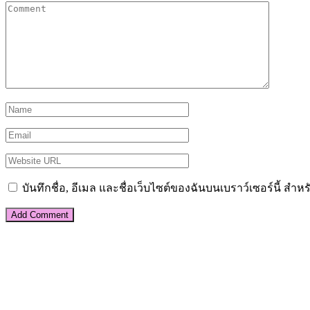
บันทึกชื่อ, อีเมล และชื่อเว็บไซต์ของฉันบนเบราว์เซอร์นี้ ส