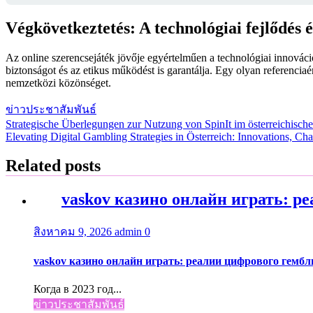
Végkövetkeztetés: A technológiai fejlődés és
Az online szerencsejáték jövője egyértelműen a technológiai innováci
biztonságot és az etikus működést is garantálja. Egy olyan referenciaé
nemzetközi közönséget.
ข่าวประชาสัมพันธ์
Strategische Überlegungen zur Nutzung von SpinIt im österreichisc
แนะแนว
Elevating Digital Gambling Strategies in Österreich: Innovations, Cha
เรื่อง
Related posts
vaskov казино онлайн играть: р
สิงหาคม 9, 2026
admin
0
vaskov казино онлайн играть: реалии цифрового гембл
Когда в 2023 год...
ข่าวประชาสัมพันธ์