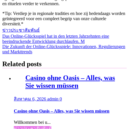
en rituelen verder te verkennen.
*Tip: Verdiep je in regionale tradities en hoe zij hedendaags worden
geïntegreerd voor een compleet begrip van onze culturele
diversiteit.*
ข่าวประชาสัมพันธ์
Das Online-Glücksspiel hat in den letzten Jahrzehnten eine
แนะแนว
beeindruckende Entwicklung durchlaufen. M
Die Zukunft der Online-Glücksspiele: Innovationen, Regulierungen
เรื่อง
und Markttrends
Related posts
Casino ohne Oasis – Alles, was
Sie wissen müssen
สิงหาคม 6, 2026
admin
0
Casino ohne Oasis – Alles, was Sie wissen müssen
Willkommen bei u...
ข่าวประชาสัมพันธ์