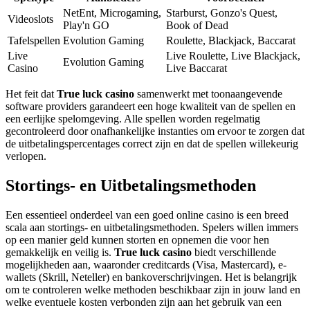
NetEnt, Microgaming,
Starburst, Gonzo's Quest,
Videoslots
Play'n GO
Book of Dead
Tafelspellen
Evolution Gaming
Roulette, Blackjack, Baccarat
Live
Live Roulette, Live Blackjack,
Evolution Gaming
Casino
Live Baccarat
Het feit dat
True luck casino
samenwerkt met toonaangevende
software providers garandeert een hoge kwaliteit van de spellen en
een eerlijke spelomgeving. Alle spellen worden regelmatig
gecontroleerd door onafhankelijke instanties om ervoor te zorgen dat
de uitbetalingspercentages correct zijn en dat de spellen willekeurig
verlopen.
Stortings- en Uitbetalingsmethoden
Een essentieel onderdeel van een goed online casino is een breed
scala aan stortings- en uitbetalingsmethoden. Spelers willen immers
op een manier geld kunnen storten en opnemen die voor hen
gemakkelijk en veilig is.
True luck casino
biedt verschillende
mogelijkheden aan, waaronder creditcards (Visa, Mastercard), e-
wallets (Skrill, Neteller) en bankoverschrijvingen. Het is belangrijk
om te controleren welke methoden beschikbaar zijn in jouw land en
welke eventuele kosten verbonden zijn aan het gebruik van een