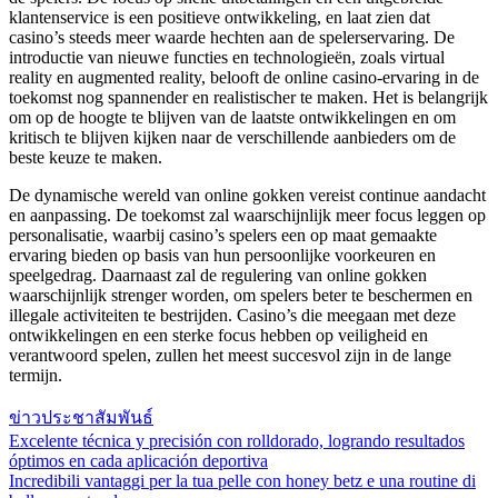
klantenservice is een positieve ontwikkeling, en laat zien dat
casino’s steeds meer waarde hechten aan de spelerservaring. De
introductie van nieuwe functies en technologieën, zoals virtual
reality en augmented reality, belooft de online casino-ervaring in de
toekomst nog spannender en realistischer te maken. Het is belangrijk
om op de hoogte te blijven van de laatste ontwikkelingen en om
kritisch te blijven kijken naar de verschillende aanbieders om de
beste keuze te maken.
De dynamische wereld van online gokken vereist continue aandacht
en aanpassing. De toekomst zal waarschijnlijk meer focus leggen op
personalisatie, waarbij casino’s spelers een op maat gemaakte
ervaring bieden op basis van hun persoonlijke voorkeuren en
speelgedrag. Daarnaast zal de regulering van online gokken
waarschijnlijk strenger worden, om spelers beter te beschermen en
illegale activiteiten te bestrijden. Casino’s die meegaan met deze
ontwikkelingen en een sterke focus hebben op veiligheid en
verantwoord spelen, zullen het meest succesvol zijn in de lange
termijn.
ข่าวประชาสัมพันธ์
Excelente técnica y precisión con rolldorado, logrando resultados
แนะแนว
óptimos en cada aplicación deportiva
Incredibili vantaggi per la tua pelle con honey betz e una routine di
เรื่อง