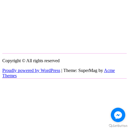
Copyright © All rights reserved
Proudly powered by WordPress
|
Theme: SuperMag by
Acme
Themes