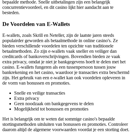
bepaalde methode. Snelle uitbetalingen zijn een belangrijk
concurrentievoordeel, en dit casino lijkt hier aandacht aan te
besteden.
De Voordelen van E-Wallets
E-wallets, zoals Skrill en Neteller, zijn de laatste jaren steeds
populairder geworden als betaalmethode in online casino's. Ze
bieden verschillende voordelen ten opzichte van traditionele
betaalmethoden. Zo zijn e-wallets vaak sneller en veiliger dan
creditcards of bankoverschrijvingen. Bovendien bieden ze vaak
extra privacy, omdat je niet je bankgegevens hoeft te delen met het
casino. E-wallets fungeren als een tussenpersoon tussen jouw
bankrekening en het casino, waardoor je transacties extra beschermd
zijn. Het gebruik van een e-wallet kan ook voordelen opleveren in
de vorm van bonussen en promoties.
Snelle en veilige transacties
Extra privacy
Geen noodzaak om bankgegevens te delen
Mogelijkheid tot bonussen en promoties
Het is belangrijk om te weten dat sommige casino's bepaalde
stortingsmethoden uitsluiten van bonussen en promoties. Controleer
daarom altijd de algemene voorwaarden voordat je een storting doet.