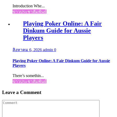
Introduction Whe...
ข่าวประชาสัมพันธ์
Playing Poker Online: A Fair
Dinkum Guide for Aussie
Players
สิงหาคม 6, 2026
admin
0
Playing Poker Online: A Fair Dinkum Guide for Aussie
Players
There’s somethin...
ข่าวประชาสัมพันธ์
Leave a Comment