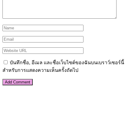
บันทึกชื่อ, อีเมล และชื่อเว็บไซต์ของฉันบนเบราว์เซอร์นี้
สำหรับการแสดงความเห็นครั้งถัดไป