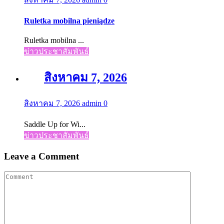
Ruletka mobilna pieniądze
Ruletka mobilna ...
ข่าวประชาสัมพันธ์
สิงหาคม 7, 2026
สิงหาคม 7, 2026
admin
0
Saddle Up for Wi...
ข่าวประชาสัมพันธ์
Leave a Comment