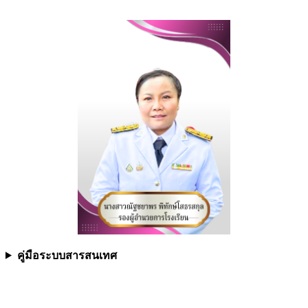
คู่มือระบบสารสนเทศ