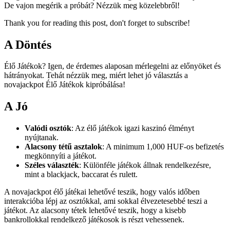
De vajon megérik a próbát? Nézzük meg közelebbről!
Thank you for reading this post, don't forget to subscribe!
A Döntés
Élő Játékok? Igen, de érdemes alaposan mérlegelni az előnyöket és
hátrányokat. Tehát nézzük meg, miért lehet jó választás a
novajackpot Élő Játékok kipróbálása!
A Jó
Valódi osztók
: Az élő játékok igazi kaszinó élményt
nyújtanak.
Alacsony tétű asztalok
: A minimum 1,000 HUF-os befizetés
megkönnyíti a játékot.
Széles választék
: Különféle játékok állnak rendelkezésre,
mint a blackjack, baccarat és rulett.
A novajackpot élő játékai lehetővé teszik, hogy valós időben
interakcióba lépj az osztókkal, ami sokkal élvezetesebbé teszi a
játékot. Az alacsony tétek lehetővé teszik, hogy a kisebb
bankrollokkal rendelkező játékosok is részt vehessenek.