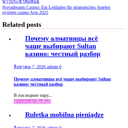
ข่าวประชาสัมพันธ์
Novadreams Casino: Ein Leitfaden für strategisches Spielen
แนะแนว
nyxbets casino Avis 2025
เรื่อง
Related posts
Почему алматинцы всё
чаще выбирают Sultan
казино: честный разбор
สิงหาคม 7, 2026
admin
0
Почему алматинцы всё чаще выбирают Sultan
казино: честный разбор
В последние пару...
ข่าวประชาสัมพันธ์
Ruletka mobilna pieniądze
สิงหาคม 7, 2026
admin
0