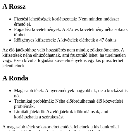
A Rossz
Fizetési lehetőségek korlátozottak: Nem minden módszer
érhető el.
Fogadási követelmények: A 37x-es követelmény néha soknak
tűnhet.
Időigényes kifizetések: A kivételek elérhetik a 47 órát is.
Az élő játékokhoz való hozzáférés nem mindig zökkenőmentes. A
kifizetések néha elhúzódhatnak, ami frusztráló lehet, ha türelmetlen
vagy. Ezen kívül a fogadási követelmények is egy kis plusz terhet
jelenthetnek.
A Ronda
Magasabb tétek: A nyeremények nagyobbak, de a kockázat is
nő.
Technikai problémák: Néha előfordulhatnak élő közvetítési
problémák.
Limitált játékidő: Az élő játékok időkorlátosak, ami
korlátozhatja a szórakozást.
A magasabb tétek sokszor elrettentőek lehetnek a kis bankrollal