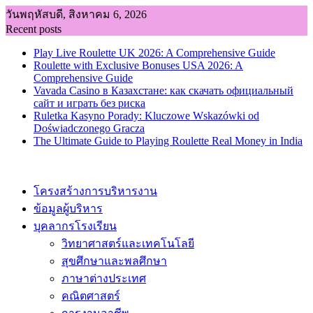
Skip
วันพฤหัสบดี, สิงหาคม 6, 2026
to
Recent posts
content
Play Live Roulette UK 2026: A Comprehensive Guide
Roulette with Exclusive Bonuses USA 2026: A
Comprehensive Guide
Vavada Casino в Казахстане: как скачать официальный
сайт и играть без риска
Ruletka Kasyno Porady: Kluczowe Wskazówki od
Doświadczonego Gracza
The Ultimate Guide to Playing Roulette Real Money in India
โครงสร้างการบริหารงาน
ข้อมูลผู้บริหาร
บุคลากรโรงเรียน
วิทยาศาสตร์และเทคโนโลยี
สุขศึกษาและพลศึกษา
ภาษาต่างประเทศ
คณิตศาสตร์