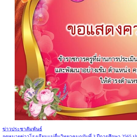
ข่าวประชาสัมพันธ์
จดหมายข่าวโรงเรียนแม่ตื่นวิทยาคมฉบับที่ 3 ปีการศึกษา 2565