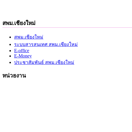
สพม.เชียงใหม่
สพม.เชียงใหม่
ระบบสารสนเทศ สพม.เชียงใหม่
E-office
E-Money
ประชาสัมพันธ์ สพม.เชียงใหม่
หน่วยงาน
จังหวัดเชียงใหม่
เชียงใหม่นิวส์
อบต.แม่ตื่น