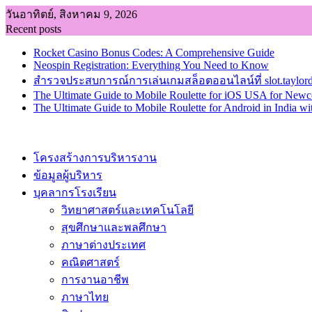
Skip
วันอาทิตย์, สิงหาคม 9, 2026
to
Recent posts
content
Rocket Casino Bonus Codes: A Comprehensive Guide
Neospin Registration: Everything You Need to Know
สำรวจประสบการณ์การเล่นเกมสล็อตออนไลน์ที่ slot.taylord
The Ultimate Guide to Mobile Roulette for iOS USA for New
The Ultimate Guide to Mobile Roulette for Android in India wi
โครงสร้างการบริหารงาน
ข้อมูลผู้บริหาร
บุคลากรโรงเรียน
วิทยาศาสตร์และเทคโนโลยี
สุขศึกษาและพลศึกษา
ภาษาต่างประเทศ
คณิตศาสตร์
การงานอาชีพ
ภาษาไทย