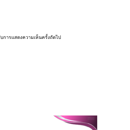
ำหรับการแสดงความเห็นครั้งถัดไป