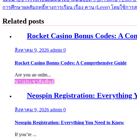
แนะแนว
การศึกษาผลสัมฤทธิ์ทางการเรียน เรื่อง คาน (Lever) โดยใช้กา
เรื่อง
Related posts
Rocket Casino Bonus Codes: A Co
สิงหาคม 9, 2026
admin
0
Rocket Casino Bonus Codes: A Comprehensive Guide
Are you an onlin...
ข่าวประชาสัมพันธ์
Neospin Registration: Everything
สิงหาคม 9, 2026
admin
0
Neospin Registration: Everything You Need to Know
If you’re ...