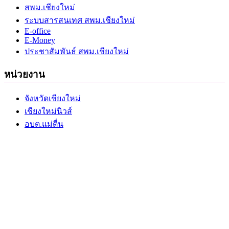
สพม.เชียงใหม่
ระบบสารสนเทศ สพม.เชียงใหม่
E-office
E-Money
ประชาสัมพันธ์ สพม.เชียงใหม่
หน่วยงาน
จังหวัดเชียงใหม่
เชียงใหม่นิวส์
อบต.แม่ตื่น