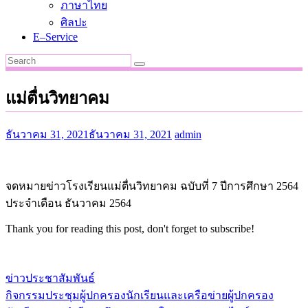
ภาษาไทย
ศิลปะ
E–Service
แม่ตื่นวิทยาคม
ธันวาคม 31, 2021
ธันวาคม 31, 2021
admin
จดหมายข่าวโรงเรียนแม่ตื่นวิทยาคม ฉบับที่ 7 ปีการศึกษา 2564
ประจำเดือน ธันวาคม 2564
Thank you for reading this post, don't forget to subscribe!
ข่าวประชาสัมพันธ์
กิจกรรมประชุมผู้ปกครองนักเรียนและเครือข่ายผู้ปกครอง
แนะแนว