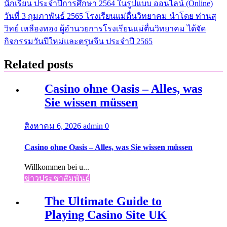
นักเรียน ประจำปีการศึกษา 2564 ในรูปแบบ ออนไลน์ (Online)
เรื่อง
วันที่ 3 กุมภาพันธ์ 2565 โรงเรียนแม่ตื่นวิทยาคม นำโดย ท่านสุ
วิทย์ เหลืองทอง ผู้อำนวยการโรงเรียนแม่ตื่นวิทยาคม ได้จัด
กิจกรรมวันปีใหม่และตรุษจีน ประจำปี 2565
Related posts
Casino ohne Oasis – Alles, was
Sie wissen müssen
สิงหาคม 6, 2026
admin
0
Casino ohne Oasis – Alles, was Sie wissen müssen
Willkommen bei u...
ข่าวประชาสัมพันธ์
The Ultimate Guide to
Playing Casino Site UK