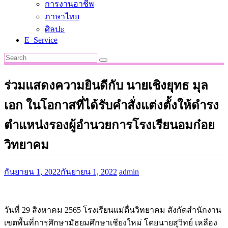
การงานอาชีพ
ภาษาไทย
ศิลปะ
E–Service
ร่วมแสดงความยินดีกับ นายเชิงยุทธ มุล
เอก ในโอกาสที่ได้รับคำสั่งแต่งตั้งให้ดำรง
ตำแหน่งรองผู้อำนวยการโรงเรียนอมก๋อย
วิทยาคม
กันยายน 1, 2022
กันยายน 1, 2022
admin
วันที่ 29 สิงหาคม 2565 โรงเรียนแม่ตื่นวิทยาคม สังกัดสำนักงาน
เขตพื้นที่การศึกษามัธยมศึกษาเชียงใหม่ โดยนายสุวิทย์ เหลือง