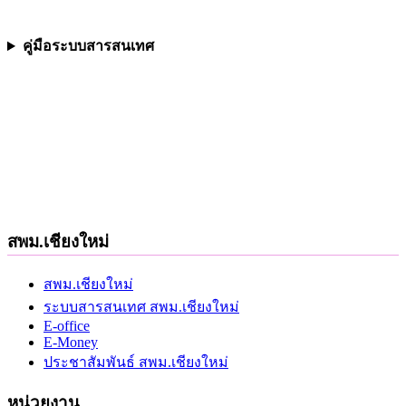
คู่มือระบบสารสนเทศ
สพม.เชียงใหม่
สพม.เชียงใหม่
ระบบสารสนเทศ สพม.เชียงใหม่
E-office
E-Money
ประชาสัมพันธ์ สพม.เชียงใหม่
หน่วยงาน