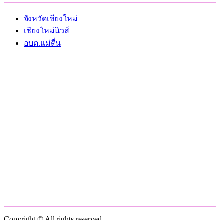
จังหวัดเชียงใหม่
เชียงใหม่นิวส์
อบต.แม่ตื่น
Copyright © All rights reserved