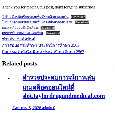
Thank you for reading this post, don't forget to subscribe!
ใบรับสมัครนักเรียนระดับชั้นมัธยมศึกษาตอนต้น
Download
ใบรับสมัครนักเรียนระดับชั้นมัธยมศึกษาตอนปลาย
Download
เอกสารใบมอบตัวนักเรียน
Download
เอกสารใบรายงานตัวนักเรียน
Download
ข่าวประชาสัมพันธ์
การสอบธรรมศึกษา ประจำปีการศึกษา 2563
แนะแนว
กิจกรรมวันปัจฉิมนิเทศ ประจำปีการศึกษา 2563
เรื่อง
Related posts
สำรวจประสบการณ์การเล่น
เกมสล็อตออนไลน์ที่
slot.taylordrugandmedical.com
สิงหาคม 8, 2026
admin
0