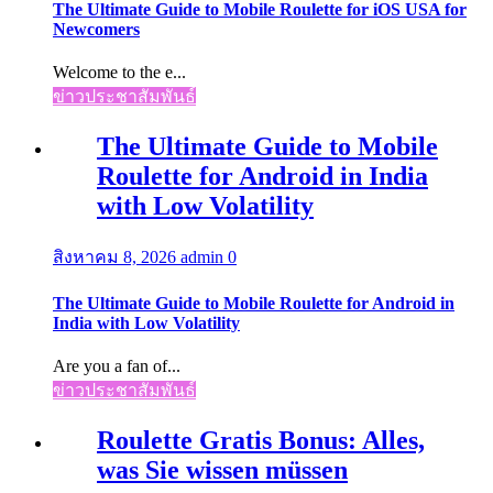
The Ultimate Guide to Mobile Roulette for iOS USA for
Newcomers
Welcome to the e...
ข่าวประชาสัมพันธ์
The Ultimate Guide to Mobile
Roulette for Android in India
with Low Volatility
สิงหาคม 8, 2026
admin
0
The Ultimate Guide to Mobile Roulette for Android in
India with Low Volatility
Are you a fan of...
ข่าวประชาสัมพันธ์
Roulette Gratis Bonus: Alles,
was Sie wissen müssen