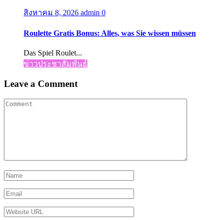
สิงหาคม 8, 2026
admin
0
Roulette Gratis Bonus: Alles, was Sie wissen müssen
Das Spiel Roulet...
ข่าวประชาสัมพันธ์
Leave a Comment