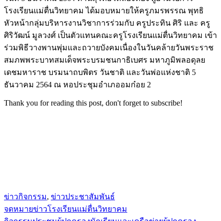
โรงเรียนแม่ตื่นวิทยาคม ได้มอบหมายให้ครูภมรพรรณ พุทธิ
หัวหน้ากลุ่มบริหารงานวิชาการร่วมกับ ครูประทิน ศิริ และ ครู
ศิริวัฒน์ มูลวงศ์ เป็นตัวแทนคณะครูโรงเรียนแม่ตื่นวิทยาคม เข้า
ร่วมพิธีวางพานพุ่มและถวายบังคมเนื่องในวันคล้ายวันพระราช
สมภพพระบาทสมเด็จพระบรมชนกาธิเบศร มหาภูมิพลอดุลย
เดชมหาราช บรมนาถบพิตร วันชาติ และวันพ่อแห่งชาติ 5
ธันวาคม 2564 ณ หอประชุมอำเภออมก๋อย 2
Thank you for reading this post, don't forget to subscribe!
ข่าวกิจกรรม
,
ข่าวประชาสัมพันธ์
จดหมายข่าวโรงเรียนแม่ตื่นวิทยาคม
แนะแนว