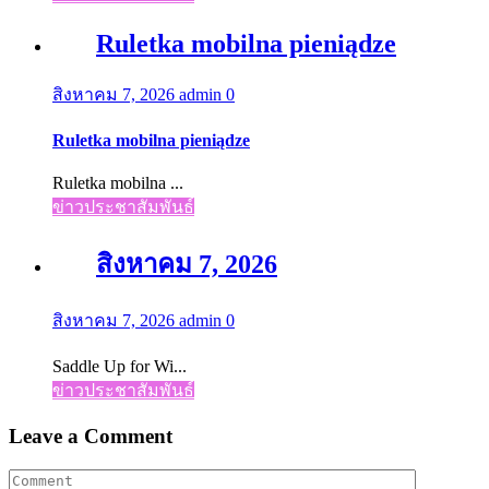
Ruletka mobilna pieniądze
สิงหาคม 7, 2026
admin
0
Ruletka mobilna pieniądze
Ruletka mobilna ...
ข่าวประชาสัมพันธ์
สิงหาคม 7, 2026
สิงหาคม 7, 2026
admin
0
Saddle Up for Wi...
ข่าวประชาสัมพันธ์
Leave a Comment