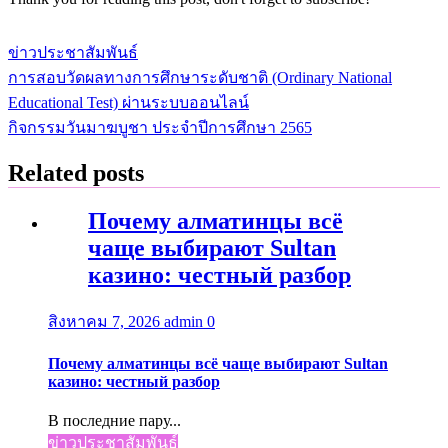
ข่าวประชาสัมพันธ์
การสอบวัดผลทางการศึกษาระดับชาติ (Ordinary National
แนะแนว
Educational Test) ผ่านระบบออนไลน์
เรื่อง
กิจกรรมวันมาฆบูชา ประจำปีการศึกษา 2565
Related posts
Почему алматинцы всё
чаще выбирают Sultan
казино: честный разбор
สิงหาคม 7, 2026
admin
0
Почему алматинцы всё чаще выбирают Sultan
казино: честный разбор
В последние пару...
ข่าวประชาสัมพันธ์