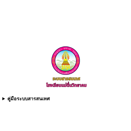
คู่มือระบบสารสนเทศ