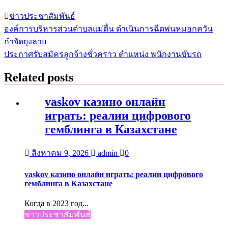
ข่าวประชาสัมพันธ์
องค์การบริหารส่วนตำบลแม่ตื่น ดำเนินการฉีดพ่นหมอกควัน
แนะแนว
กำจัดยุงลาย
เรื่อง
ประกาศรับสมัครลูกจ้างชั่วคราว ตำแหน่ง พนักงานขับรถ
Related posts
vaskov казино онлайн
играть: реалии цифрового
гемблинга в Казахстане
สิงหาคม 9, 2026
admin
0
vaskov казино онлайн играть: реалии цифрового
гемблинга в Казахстане
Когда в 2023 год...
ข่าวประชาสัมพันธ์