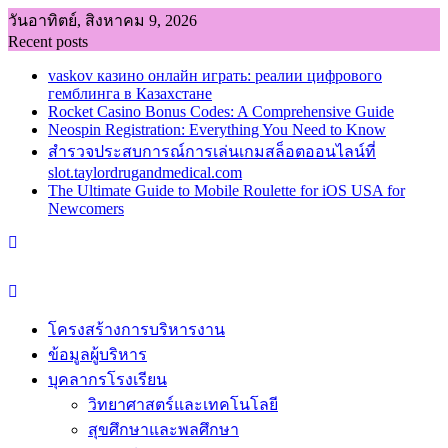
Skip
วันอาทิตย์, สิงหาคม 9, 2026
to
Recent posts
content
vaskov казино онлайн играть: реалии цифрового
гемблинга в Казахстане
Rocket Casino Bonus Codes: A Comprehensive Guide
Neospin Registration: Everything You Need to Know
สำรวจประสบการณ์การเล่นเกมสล็อตออนไลน์ที่
slot.taylordrugandmedical.com
The Ultimate Guide to Mobile Roulette for iOS USA for
Newcomers
โครงสร้างการบริหารงาน
ข้อมูลผู้บริหาร
บุคลากรโรงเรียน
วิทยาศาสตร์และเทคโนโลยี
สุขศึกษาและพลศึกษา