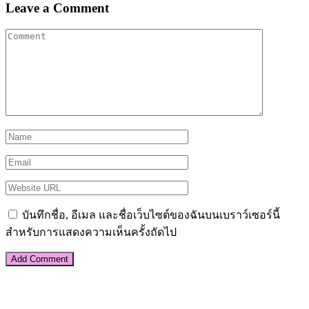
Leave a Comment
บันทึกชื่อ, อีเมล และชื่อเว็บไซต์ของฉันบนเบราว์เซอร์นี้
สำหรับการแสดงความเห็นครั้งถัดไป