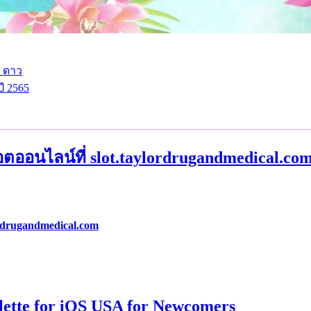
3 ดาว
ี 2565
อนไลน์ที่ slot.taylordrugandmedical.co
rdrugandmedical.com
lette for iOS USA for Newcomers