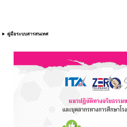
คู่มือระบบสารสนเทศ