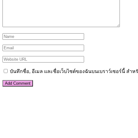
บันทึกชื่อ, อีเมล และชื่อเว็บไซต์ของฉันบนเบราว์เซอร์นี้ ส