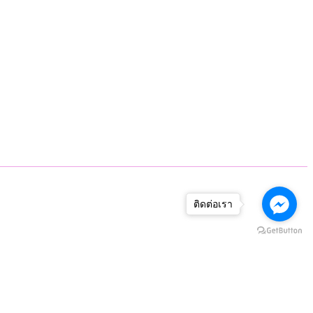
ติดต่อเรา