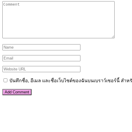
บันทึกชื่อ, อีเมล และชื่อเว็บไซต์ของฉันบนเบราว์เซอร์นี้ ส