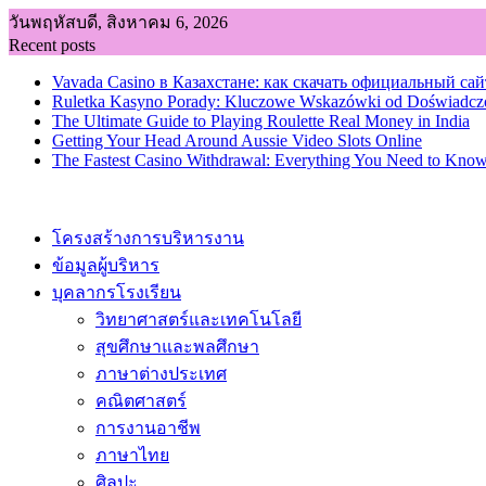
Skip
วันพฤหัสบดี, สิงหาคม 6, 2026
to
Recent posts
content
Vavada Casino в Казахстане: как скачать официальный сай
Ruletka Kasyno Porady: Kluczowe Wskazówki od Doświadcz
The Ultimate Guide to Playing Roulette Real Money in India
Getting Your Head Around Aussie Video Slots Online
The Fastest Casino Withdrawal: Everything You Need to Kno
โครงสร้างการบริหารงาน
ข้อมูลผู้บริหาร
บุคลากรโรงเรียน
วิทยาศาสตร์และเทคโนโลยี
สุขศึกษาและพลศึกษา
ภาษาต่างประเทศ
คณิตศาสตร์
การงานอาชีพ
ภาษาไทย
ศิลปะ