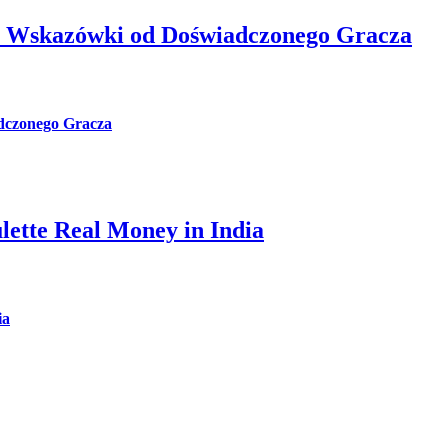
e Wskazówki od Doświadczonego Gracza
dczonego Gracza
lette Real Money in India
ia