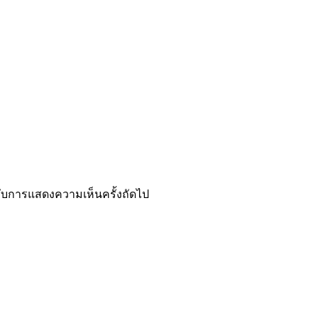
ำหรับการแสดงความเห็นครั้งถัดไป