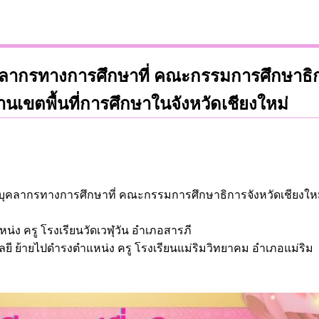
ากรทางการศึกษาที่ คณะกรรมการศึกษาธิการจ
เขตพื้นที่การศึกษาในจังหวัดเชียงใหม่
ุคลากรทางการศึกษาที่ คณะกรรมการศึกษาธิการจังหวัดเชียงใหม่
่ง ครู โรงเรียนวัดเวฬุวัน อำเภอสารภี
ี ย้ายไปดำรงตำแหน่ง ครู โรงเรียนแม่ริมวิทยาคม อำเภอแม่ริม