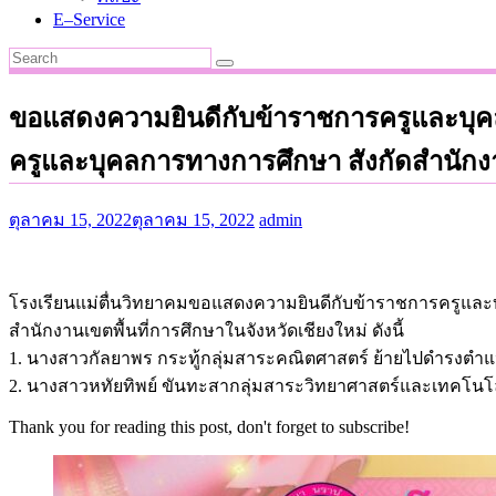
E–Service
ขอแสดงความยินดีกับข้าราชการครูและบุคล
ครูและบุคลการทางการศึกษา สังกัดสำนักงาน
ตุลาคม 15, 2022
ตุลาคม 15, 2022
admin
โรงเรียนแม่ตื่นวิทยาคมขอแสดงความยินดีกับข้าราชการครูและบ
สำนักงานเขตพื้นที่การศึกษาในจังหวัดเชียงใหม่ ดังนี้
1. นางสาวกัลยาพร กระทู้กลุ่มสาระคณิตศาสตร์ ย้ายไปดำรงตำแหน
2. นางสาวหทัยทิพย์ ขันทะสากลุ่มสาระวิทยาศาสตร์และเทคโนโลย
Thank you for reading this post, don't forget to subscribe!