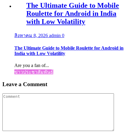
The Ultimate Guide to Mobile
Roulette for Android in India
with Low Volatility
สิงหาคม 8, 2026
admin
0
The Ultimate Guide to Mobile Roulette for Android in
India with Low Volatility
Are you a fan of...
ข่าวประชาสัมพันธ์
Leave a Comment