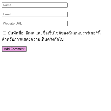
บันทึกชื่อ, อีเมล และชื่อเว็บไซต์ของฉันบนเบราว์เซอร์นี้
สำหรับการแสดงความเห็นครั้งถัดไป