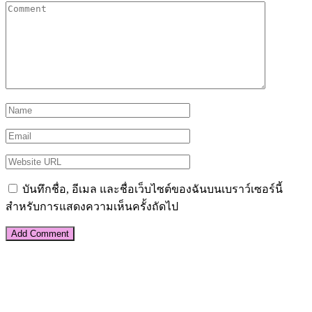
บันทึกชื่อ, อีเมล และชื่อเว็บไซต์ของฉันบนเบราว์เซอร์นี้
สำหรับการแสดงความเห็นครั้งถัดไป