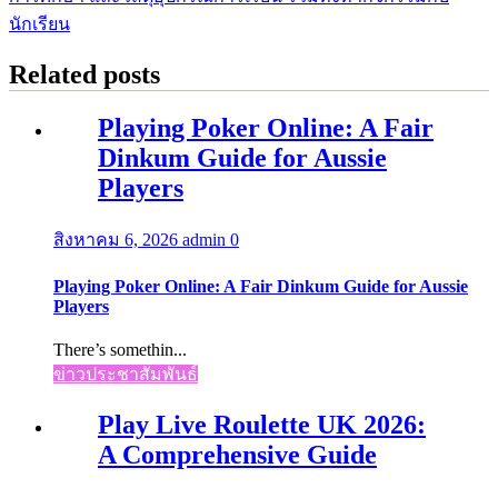
นักเรียน
Related posts
Playing Poker Online: A Fair
Dinkum Guide for Aussie
Players
สิงหาคม 6, 2026
admin
0
Playing Poker Online: A Fair Dinkum Guide for Aussie
Players
There’s somethin...
ข่าวประชาสัมพันธ์
Play Live Roulette UK 2026:
A Comprehensive Guide