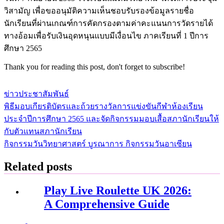
วิสามัญ เพื่อขออนุมัติความเห็นชอบรับรองข้อมูลรายชื่อ
นักเรียนที่ผ่านเกณฑ์การคัดกรองตามค่าคะแนนการวัดรายได้
ทางอ้อมเพื่อรับเงินอุดหนุนแบบมีเงื่อนไข ภาคเรียนที่ 1 ปีการ
ศึกษา 2565
Thank you for reading this post, don't forget to subscribe!
ข่าวประชาสัมพันธ์
พิธีมอบเกียรติบัตรและถ้วยรางวัลการแข่งขันกีฬาห้องเรียน
แนะแนว
ประจำปีการศึกษา 2565 และจัดกิจกรรมมอบเสื้อสภานักเรียนให้
เรื่อง
กับตัวแทนสภานักเรียน
กิจกรรมวันวิทยาศาสตร์ บูรณาการ กิจกรรมวันอาเซียน
Related posts
Play Live Roulette UK 2026:
A Comprehensive Guide