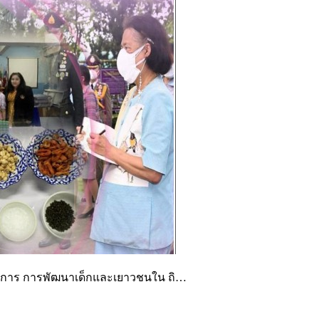
ิชาการ การพัฒนาเด็กและเยาวชนใน ถิ…