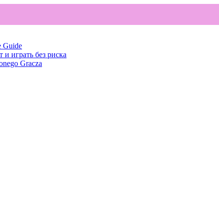
e Guide
т и играть без риска
onego Gracza