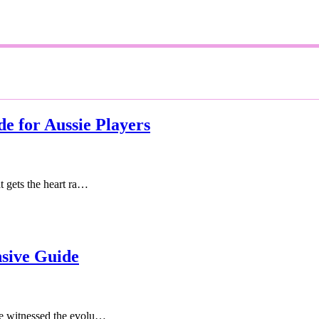
e for Aussie Players
at gets the heart ra…
sive Guide
ave witnessed the evolu…