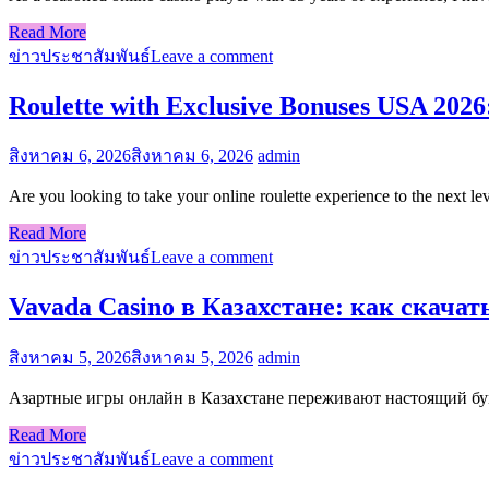
Read More
ข่าวประชาสัมพันธ์
Leave a comment
Roulette with Exclusive Bonuses USA 202
สิงหาคม 6, 2026
สิงหาคม 6, 2026
admin
Are you looking to take your online roulette experience to the next 
Read More
ข่าวประชาสัมพันธ์
Leave a comment
Vavada Casino в Казахстане: как скача
สิงหาคม 5, 2026
สิงหาคม 5, 2026
admin
Азартные игры онлайн в Казахстане переживают настоящий б
Read More
ข่าวประชาสัมพันธ์
Leave a comment