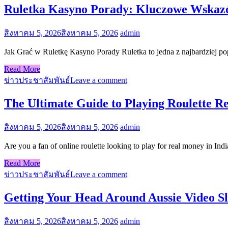
Ruletka Kasyno Porady: Kluczowe Wskaz
สิงหาคม 5, 2026
สิงหาคม 5, 2026
admin
Jak Grać w Ruletkę Kasyno Porady Ruletka to jedna z najbardziej 
Read More
ข่าวประชาสัมพันธ์
Leave a comment
The Ultimate Guide to Playing Roulette R
สิงหาคม 5, 2026
สิงหาคม 5, 2026
admin
Are you a fan of online roulette looking to play for real money in In
Read More
ข่าวประชาสัมพันธ์
Leave a comment
Getting Your Head Around Aussie Video Sl
สิงหาคม 5, 2026
สิงหาคม 5, 2026
admin