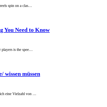
 reels spin on a clas…
ng You Need to Know
r players is the spee…
e/ wissen müssen
 ich eine Vielzahl von …