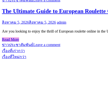
ข่าวประชาสัมพันธ์
Leave a comment
The Ultimate Guide to European Roulette 
สิงหาคม 5, 2026
สิงหาคม 5, 2026
admin
Are you looking to enjoy the thrill of European roulette online in th
Read More
ข่าวประชาสัมพันธ์
Leave a comment
เรื่องที่เก่ากว่า
แนะแนว
เรื่องที่ใหม่กว่า
เรื่อง