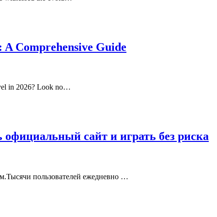
6: A Comprehensive Guide
level in 2026? Look no…
ть официальный сайт и играть без риска
ум.Тысячи пользователей ежедневно …