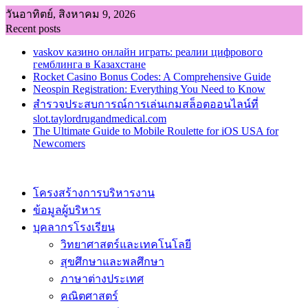
Skip
วันอาทิตย์, สิงหาคม 9, 2026
to
Recent posts
content
vaskov казино онлайн играть: реалии цифрового
гемблинга в Казахстане
Rocket Casino Bonus Codes: A Comprehensive Guide
Neospin Registration: Everything You Need to Know
สำรวจประสบการณ์การเล่นเกมสล็อตออนไลน์ที่
slot.taylordrugandmedical.com
The Ultimate Guide to Mobile Roulette for iOS USA for
Newcomers
โครงสร้างการบริหารงาน
ข้อมูลผู้บริหาร
บุคลากรโรงเรียน
วิทยาศาสตร์และเทคโนโลยี
สุขศึกษาและพลศึกษา
ภาษาต่างประเทศ
คณิตศาสตร์