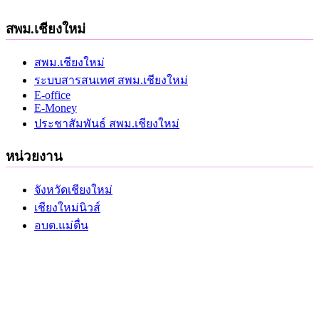
สพม.เชียงใหม่
สพม.เชียงใหม่
ระบบสารสนเทศ สพม.เชียงใหม่
E-office
E-Money
ประชาสัมพันธ์ สพม.เชียงใหม่
หน่วยงาน
จังหวัดเชียงใหม่
เชียงใหม่นิวส์
อบต.แม่ตื่น