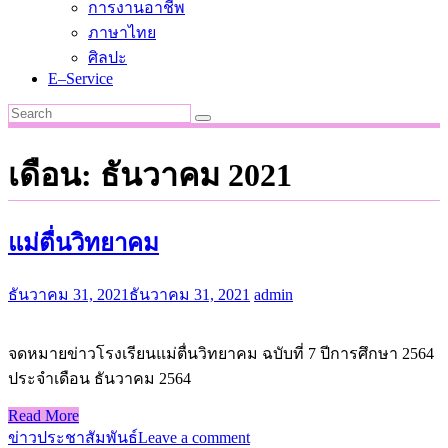
การงานอาชีพ
ภาษาไทย
ศิลปะ
E–Service
เดือน:
ธันวาคม 2021
แม่ตื่นวิทยาคม
ธันวาคม 31, 2021
ธันวาคม 31, 2021
admin
จดหมายข่าวโรงเรียนแม่ตื่นวิทยาคม ฉบับที่ 7 ปีการศึกษา 2564
ประจำเดือน ธันวาคม 2564
Read More
ข่าวประชาสัมพันธ์
Leave a comment