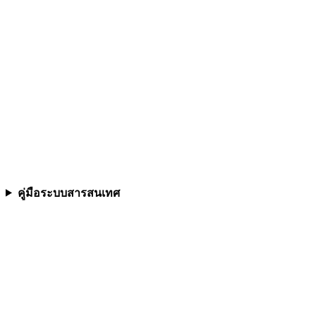
คู่มือระบบสารสนเทศ