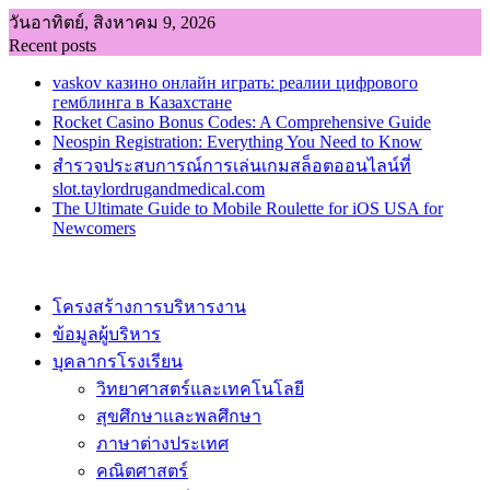
Skip
วันอาทิตย์, สิงหาคม 9, 2026
to
Recent posts
content
vaskov казино онлайн играть: реалии цифрового
гемблинга в Казахстане
Rocket Casino Bonus Codes: A Comprehensive Guide
Neospin Registration: Everything You Need to Know
สำรวจประสบการณ์การเล่นเกมสล็อตออนไลน์ที่
slot.taylordrugandmedical.com
The Ultimate Guide to Mobile Roulette for iOS USA for
Newcomers
โครงสร้างการบริหารงาน
ข้อมูลผู้บริหาร
บุคลากรโรงเรียน
วิทยาศาสตร์และเทคโนโลยี
สุขศึกษาและพลศึกษา
ภาษาต่างประเทศ
คณิตศาสตร์