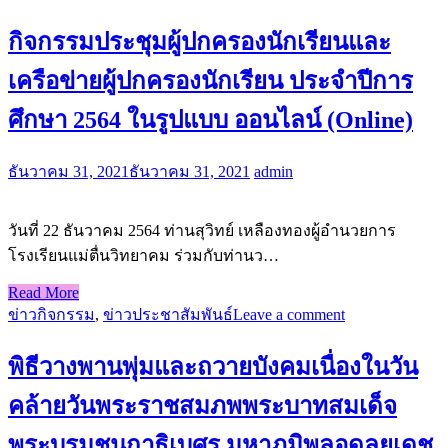
กิจกรรมประชุมผู้ปกครองนักเรียนและ
เครือข่ายผู้ปกครองนักเรียน ประจำปีการ
ศึกษา 2564 ในรูปแบบ ออนไลน์ (Online)
ธันวาคม 31, 2021
ธันวาคม 31, 2021
admin
วันที่ 22 ธันวาคม 2564 ท่านสุวิทย์ เหลืองทองผู้อำนวยการ
โรงเรียนแม่ตื่นวิทยาคม ร่วมกับท่านว…
Read More
ข่าวกิจกรรม
,
ข่าวประชาสัมพันธ์
Leave a comment
พิธีวางพานพุ่มและถวายบังคมเนื่องในวัน
คล้ายวันพระราชสมภพพระบาทสมเด็จ
พระบรมชนกาธิเบศร มหาภูมิพลอดุลยเดช