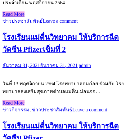
ประจำเดือน พฤศจิกายน 2564
Read More
ข่าวประชาสัมพันธ์
Leave a comment
โรงเรียนแม่ตื่นวิทยาคม ให้บริการฉีด
วัคซีน Pfizerเข็มที่ 2
ธันวาคม 31, 2021
ธันวาคม 31, 2021
admin
วันที่ 13 พฤศจิกายน 2564 โรงพยาบาลอมก๋อย ร่วมกับ โรง
พยาบาลส่งเสริมสุขภาพตำบลแม่ตื่น-ม่อนจอ…
Read More
ข่าวกิจกรรม
,
ข่าวประชาสัมพันธ์
Leave a comment
โรงเรียนแม่ตื่นวิทยาคม ให้บริการฉีด
วัคซีน Pfizer