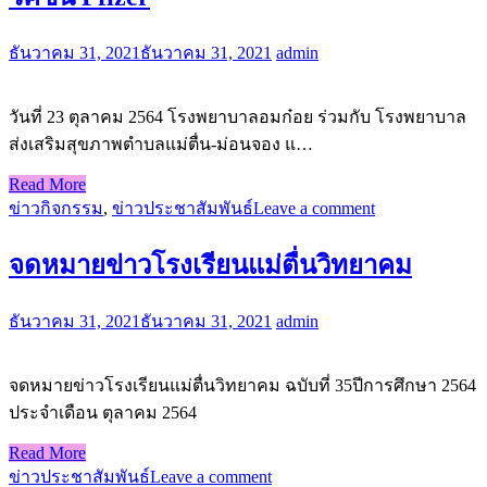
ธันวาคม 31, 2021
ธันวาคม 31, 2021
admin
วันที่ 23 ตุลาคม 2564 โรงพยาบาลอมก๋อย ร่วมกับ โรงพยาบาล
ส่งเสริมสุขภาพตำบลแม่ตื่น-ม่อนจอง แ…
Read More
ข่าวกิจกรรม
,
ข่าวประชาสัมพันธ์
Leave a comment
จดหมายข่าวโรงเรียนแม่ตื่นวิทยาคม
ธันวาคม 31, 2021
ธันวาคม 31, 2021
admin
จดหมายข่าวโรงเรียนแม่ตื่นวิทยาคม ฉบับที่ 35ปีการศึกษา 2564
ประจำเดือน ตุลาคม 2564
Read More
ข่าวประชาสัมพันธ์
Leave a comment