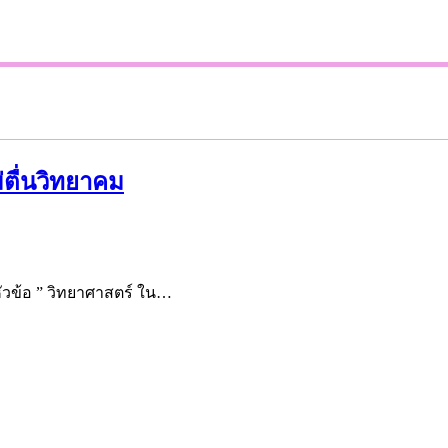
่ตื่นวิทยาคม
หัวข้อ ” วิทยาศาสตร์ ใน…