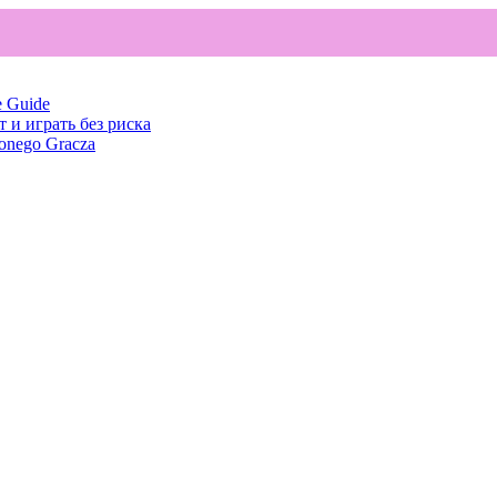
e Guide
т и играть без риска
onego Gracza