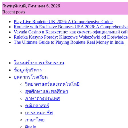
Skip
วันพฤหัสบดี, สิงหาคม 6, 2026
to
Recent posts
content
Play Live Roulette UK 2026: A Comprehensive Guide
Roulette with Exclusive Bonuses USA 2026: A Comprehensiv
Vavada Casino в Казахстане: как скачать официальный сай
Ruletka Kasyno Porady: Kluczowe Wskazówki od Doświadcz
The Ultimate Guide to Playing Roulette Real Money in India
โครงสร้างการบริหารงาน
ข้อมูลผู้บริหาร
บุคลากรโรงเรียน
วิทยาศาสตร์และเทคโนโลยี
สุขศึกษาและพลศึกษา
ภาษาต่างประเทศ
คณิตศาสตร์
การงานอาชีพ
ภาษาไทย
ศิลปะ