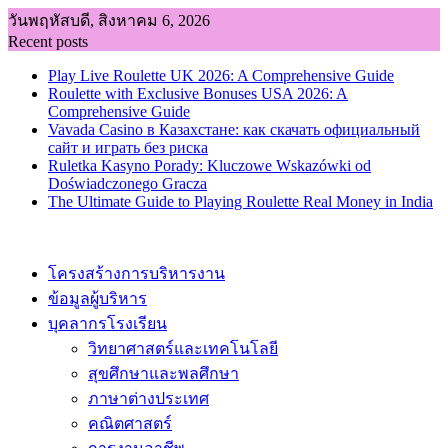
Skip
วันพฤหัสบดี, สิงหาคม 6, 2026
to
Recent posts
content
Play Live Roulette UK 2026: A Comprehensive Guide
Roulette with Exclusive Bonuses USA 2026: A
Comprehensive Guide
Vavada Casino в Казахстане: как скачать официальный
сайт и играть без риска
Ruletka Kasyno Porady: Kluczowe Wskazówki od
Doświadczonego Gracza
The Ultimate Guide to Playing Roulette Real Money in India
โครงสร้างการบริหารงาน
ข้อมูลผู้บริหาร
บุคลากรโรงเรียน
วิทยาศาสตร์และเทคโนโลยี
สุขศึกษาและพลศึกษา
ภาษาต่างประเทศ
คณิตศาสตร์