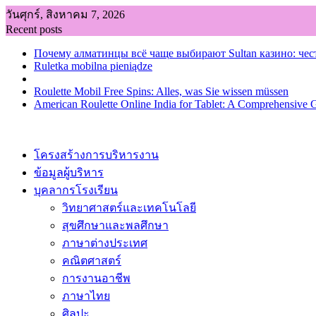
Skip
วันศุกร์, สิงหาคม 7, 2026
to
Recent posts
content
Почему алматинцы всё чаще выбирают Sultan казино: чес
Ruletka mobilna pieniądze
Roulette Mobil Free Spins: Alles, was Sie wissen müssen
American Roulette Online India for Tablet: A Comprehensive 
โครงสร้างการบริหารงาน
ข้อมูลผู้บริหาร
บุคลากรโรงเรียน
วิทยาศาสตร์และเทคโนโลยี
สุขศึกษาและพลศึกษา
ภาษาต่างประเทศ
คณิตศาสตร์
การงานอาชีพ
ภาษาไทย
ศิลปะ