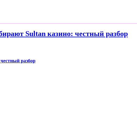
ирают Sultan казино: честный разбор
 честный разбор