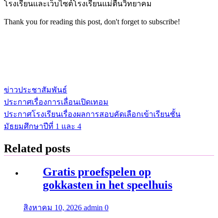
โรงเรียน​และ​เว็บไซต์​โรงเรียน​แม่​ตื่น​วิทยาคม
Thank you for reading this post, don't forget to subscribe!
ข่าวประชาสัมพันธ์
ประกาศเรื่องการเลื่อนเปิดเทอม
แนะแนว
ประกาศโรงเรียนเรื่องผลการสอบคัดเลือกเข้าเรียนชั้น
เรื่อง
มัธยมศึกษาปีที่ 1 และ 4
Related posts
Gratis proefspelen op
gokkasten in het speelhuis
สิงหาคม 10, 2026
admin
0