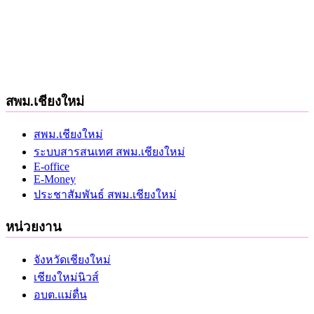
สพม.เชียงใหม่
สพม.เชียงใหม่
ระบบสารสนเทศ สพม.เชียงใหม่
E-office
E-Money
ประชาสัมพันธ์ สพม.เชียงใหม่
หน่วยงาน
จังหวัดเชียงใหม่
เชียงใหม่นิวส์
อบต.แม่ตื่น