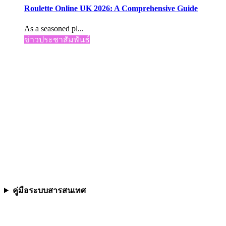
Roulette Online UK 2026: A Comprehensive Guide
As a seasoned pl...
ข่าวประชาสัมพันธ์
คู่มือระบบสารสนเทศ