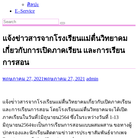
ศิลปะ
E–Service
แจ้งข่าวสารจากโรงเรียน​แม่​ตื่น​วิทยาคม
เกี่ยวกับการเปิดภาคเรียน​ และการเรียน​
การ​สอน​
พฤษภาคม 27, 2021
พฤษภาคม 27, 2021
admin
แจ้งข่่าวสารจากโรงเรียน​แม่​ตื่น​วิทยาคมเกี่ยวกับเปิดภาคเรียน​
และการเรียน​การ​สอน​ โดย​โรงเรียน​แม่ตื่น​วิทยาคม​จะได้เปิด
ภาคเรียน​ใน​วันที่​1​มิถุนายน​2564​ ซึ่งในระหว่างวันที่​ 1-13​
มิถุนายน​2564​จะเป็นการเรียน​การ​สอน​แบบผสมผสาน​ ขอทางผู้
ปกครอง​และ​นักเรียน​ติดตาม​ข่าวสาร​ประชาสัมพันธ์​จากเพจ