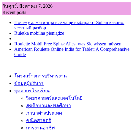
Skip
วันศุกร์, สิงหาคม 7, 2026
to
Recent posts
content
Почему алматинцы всё чаще выбирают Sultan казино:
честный разбор
Ruletka mobilna pieniądze
Roulette Mobil Free Spins: Alles, was Sie wissen müssen
American Roulette Online India for Tablet: A Comprehensive
Guide
โครงสร้างการบริหารงาน
ข้อมูลผู้บริหาร
บุคลากรโรงเรียน
วิทยาศาสตร์และเทคโนโลยี
สุขศึกษาและพลศึกษา
ภาษาต่างประเทศ
คณิตศาสตร์
การงานอาชีพ