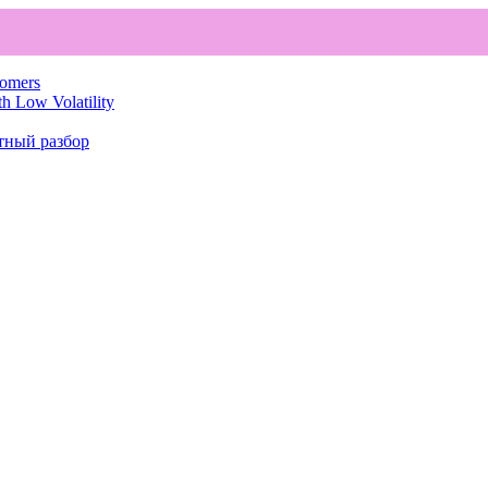
comers
th Low Volatility
тный разбор