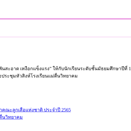
ันสะอาด เหงือกแข็งแรง” ให้กับนักเรียนระดับชั้นมัธยมศึกษาปีที่ 1
ประชุมหัวสิงห์โรงเรียนแม่ตื่นวิทยาคม