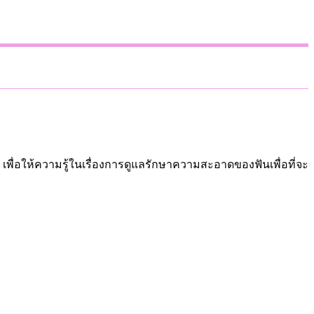
 เพื่อให้ความรู้ในเรื่องการดูแลรักษาความสะอาดของฟันเพื่อที่จะ